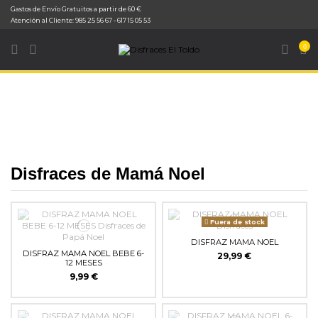
Gastos de Envío Gratuitos a partir de 60 €
Inicio
Disfraces
Disfraces de Navidad
Disfraces de Mamá Noel
Atención al Cliente: 985 25 56 67 - 617 15 05 53
0
Disfraces de Mamá Noel
Fuera de stock
DISFRAZ MAMA NOEL
DISFRAZ MAMA NOEL BEBE 6-
29,99 €
12 MESES
9,99 €