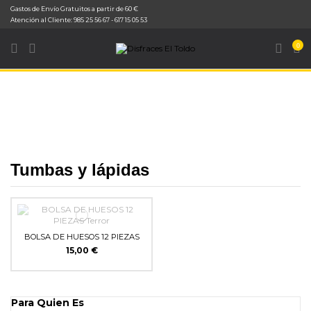
Gastos de Envío Gratuitos a partir de 60 €
Inicio
Decoración
Decoración de Halloween
Tumbas y lápidas
Atención al Cliente: 985 25 56 67 - 617 15 05 53
0
Tumbas y lápidas
BOLSA DE HUESOS 12 PIEZAS
15,00 €
Para Quien Es