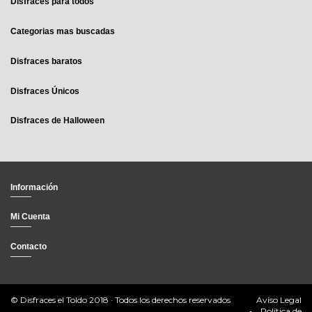
Disfraces para todos
Categorias mas buscadas
Disfraces baratos
Disfraces Únicos
Disfraces de Halloween
Información
Mi Cuenta
Contacto
© Disfraces el Toldo 2018 · Todos los derechos reservados
Aviso Legal
Política de