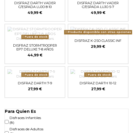
DISFRAZ DARTH VADER
DISFRAZ DARTH VADER
C/ESPADA LUJO 8-10
C/ESPADA LUJO 5-7
49,99 €
49,99 €
Producto disponible con otras opciones
Fuera de stock
DISFRAZ K-2SO CLASSIC INF
DISFRAZ STORMTROOPER
29,99 €
EP7 DELUXE 7-8 AÑOS
44,99 €
Fuera de stock
Fuera de stock
DISFRAZ DARTH 7-9
DISFRAZ DARTH 10-12
27,99 €
27,99 €
Para Quien Es
Disfraces Infantiles
(8)
Disfraces de Adultos