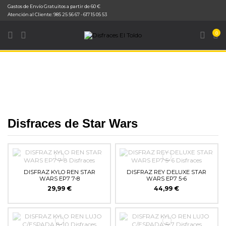
Gastos de Envío Gratuitos a partir de 60 €
Inicio
Disfraces
Disfraces de Peliculas y Series
Disfraces de Star Wars
Atención al Cliente: 985 25 56 67 - 617 15 05 53
0
Disfraces de Star Wars
DISFRAZ KYLO REN STAR
DISFRAZ REY DELUXE STAR
WARS EP7 7-8
WARS EP7 5-6
29,99 €
44,99 €