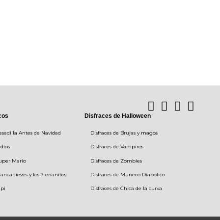
cos
Disfraces de Halloween
esadilla Antes de Navidad
Disfraces de Brujas y magos
ndios
Disfraces de Vampiros
Super Mario
Disfraces de Zombies
lancanieves y los 7 enanitos
Disfraces de Muñeco Diabolico
ipi
Disfraces de Chica de la curva