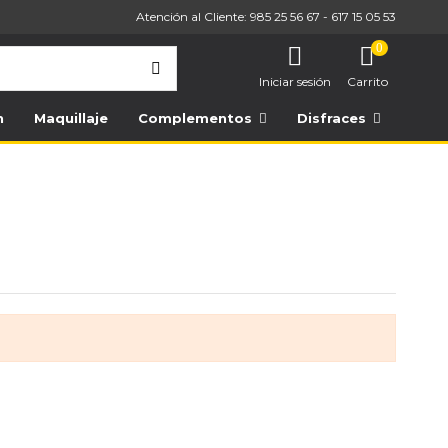
Atención al Cliente: 985 25 56 67 - 617 15 05 53
0
Iniciar sesión
Carrito
n
Maquillaje
Complementos
Disfraces