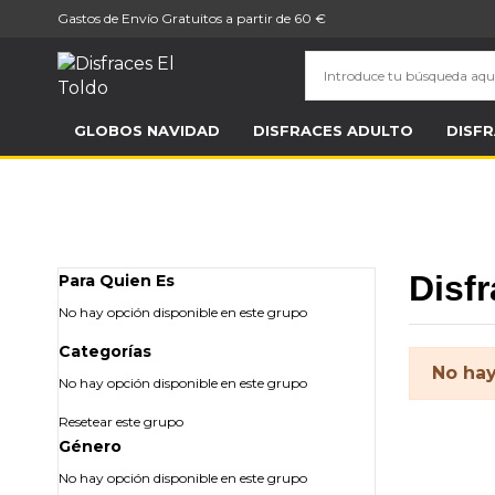
Gastos de Envío Gratuitos a partir de 60 €
Inicio
Disfraces
Disfraces de Peliculas y Series
Disfraces de 300
GLOBOS NAVIDAD
DISFRACES ADULTO
DISFR
Disf
Para Quien Es
No hay opción disponible en este grupo
Categorías
No hay
No hay opción disponible en este grupo
Resetear este grupo
Género
No hay opción disponible en este grupo