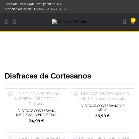
Gastos de Envío Gratuitos a partir de 60 €
Inicio
Disfraces
Disfraces Medievales
Disfraces de Cortesanos
Atención al Cliente: 985 25 56 67 - 617 15 05 53
0
Disfraces de Cortesanos
DISFRAZ CORTESANA 7-9
AÑOS
DISFRAZ CORTESANA
MEDIEVAL VERDE T/44
26,99 €
24,99 €