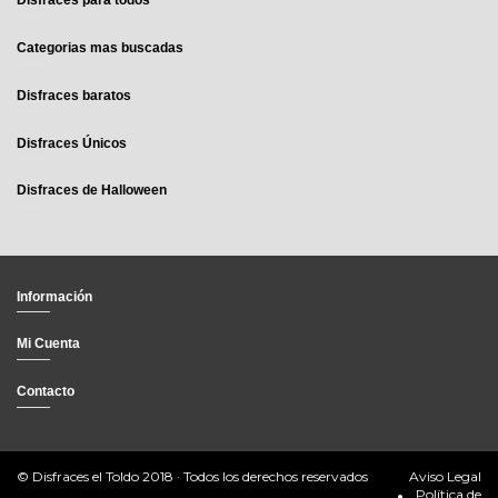
Disfraces para todos
Categorias mas buscadas
Disfraces baratos
Disfraces Únicos
Disfraces de Halloween
Información
Mi Cuenta
Contacto
© Disfraces el Toldo 2018 · Todos los derechos reservados
Aviso Legal
Política de